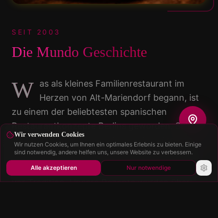
SEIT 2003
Die Mundo Geschichte
W
as als kleines Familienrestaurant im
Herzen von Alt-Mariendorf begann, ist
zu einem der beliebtesten spanischen
Restaurantkonzepte Berlins geworden. Seit
Wir verwenden Cookies
2003 bringen wir die authentischen Aromen
Wir nutzen Cookies, um Ihnen ein optimales Erlebnis zu bieten. Einige
sind notwendig, andere helfen uns, unsere Website zu verbessern.
der Iberischen Halbinsel nach Deutschland —
mit Liebe, Hingabe und einem tiefen Respekt
Alle akzeptieren
Nur notwendige
vor Tradition. Unsere Rezepte wurden über
Generationen weitergegeben — von
andalusischen Großmüttern bis zu unseren